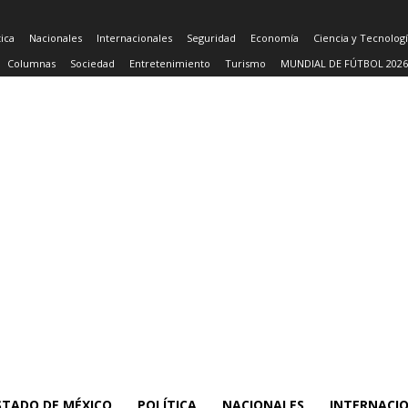
tica
Nacionales
Internacionales
Seguridad
Economía
Ciencia y Tecnolog
Columnas
Sociedad
Entretenimiento
Turismo
MUNDIAL DE FÚTBOL 2026
STADO DE MÉXICO
POLÍTICA
NACIONALES
INTERNACI