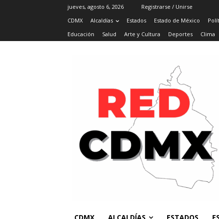
jueves, agosto 6, 2026
Registrarse / Unirse
CDMX
Alcaldías
Estados
Estado de México
Polí
Educación
Salud
Arte y Cultura
Deportes
Clima
CDMX
ALCALDÍAS
ESTADOS
E