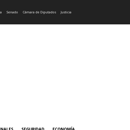
ía
Senado
Cámara de Diputados
Justicia
ONALES
SEGURIDAD
ECONOMÍA