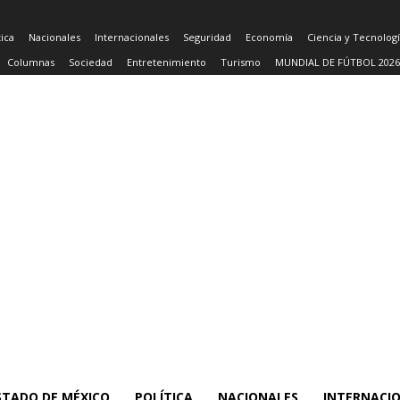
tica
Nacionales
Internacionales
Seguridad
Economía
Ciencia y Tecnolog
Columnas
Sociedad
Entretenimiento
Turismo
MUNDIAL DE FÚTBOL 2026
STADO DE MÉXICO
POLÍTICA
NACIONALES
INTERNACI