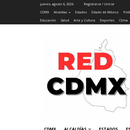
jueves, agosto 6, 2026
Registrarse / Unirse
CDMX
Alcaldías
Estados
Estado de México
Polí
Educación
Salud
Arte y Cultura
Deportes
Clima
CDMX
ALCALDÍAS
ESTADOS
E