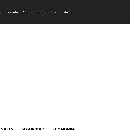
ía
Senado
Cámara de Diputados
Justicia
ONALES
SEGURIDAD
ECONOMÍA