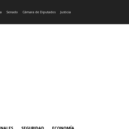
ía
Senado
Cámara de Diputados
Justicia
ONALES
SEGURIDAD
ECONOMÍA