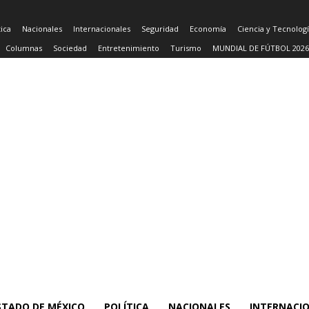
tica
Nacionales
Internacionales
Seguridad
Economía
Ciencia y Tecnolog
Columnas
Sociedad
Entretenimiento
Turismo
MUNDIAL DE FÚTBOL 2026
STADO DE MÉXICO
POLÍTICA
NACIONALES
INTERNACI