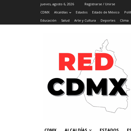
jueves, agosto 6, 2026
Registrarse / Unirse
CDMX
Alcaldías
Estados
Estado de México
Polí
Educación
Salud
Arte y Cultura
Deportes
Clima
CDMX
ALCALDÍAS
ESTADOS
E