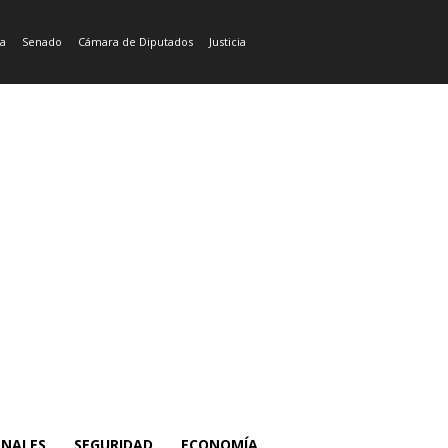
ía
Senado
Cámara de Diputados
Justicia
ONALES
SEGURIDAD
ECONOMÍA