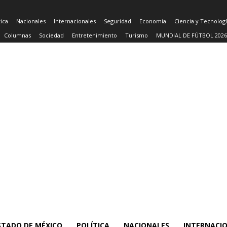
tica
Nacionales
Internacionales
Seguridad
Economía
Ciencia y Tecnolog
Columnas
Sociedad
Entretenimiento
Turismo
MUNDIAL DE FÚTBOL 2026
STADO DE MÉXICO
POLÍTICA
NACIONALES
INTERNACI