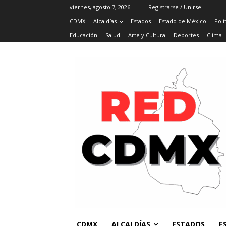
viernes, agosto 7, 2026
Registrarse / Unirse
CDMX
Alcaldías
Estados
Estado de México
Polí
Educación
Salud
Arte y Cultura
Deportes
Clima
CDMX
ALCALDÍAS
ESTADOS
E