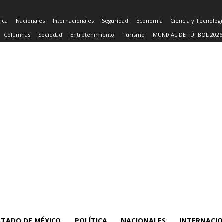
tica
Nacionales
Internacionales
Seguridad
Economía
Ciencia y Tecnolog
Columnas
Sociedad
Entretenimiento
Turismo
MUNDIAL DE FÚTBOL 2026
STADO DE MÉXICO
POLÍTICA
NACIONALES
INTERNACI