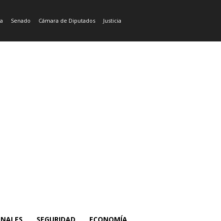
ía
Senado
Cámara de Diputados
Justicia
ONALES
SEGURIDAD
ECONOMÍA