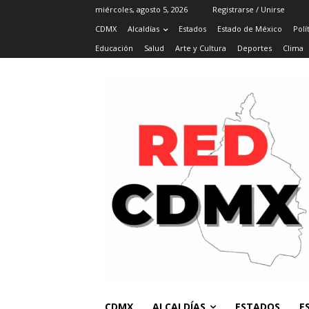
miércoles, agosto 5, 2026
Registrarse / Unirse
CDMX
Alcaldías
Estados
Estado de México
Polí
Educación
Salud
Arte y Cultura
Deportes
Clima
CDMX
ALCALDÍAS
ESTADOS
E