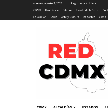
viernes, agosto 7, 2026
Registrarse / Unirse
CDMX
Alcaldías
Estados
Estado de México
Polí
Educación
Salud
Arte y Cultura
Deportes
Clima
CDMX
ALCALDÍAS
ESTADOS
E