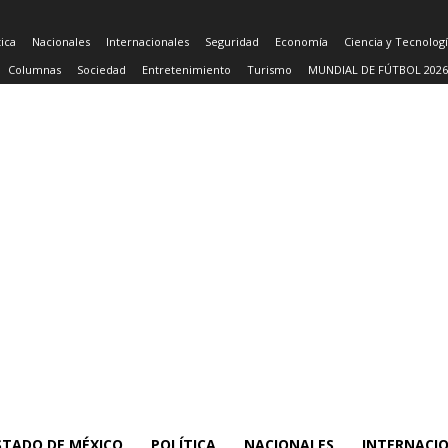
tica
Nacionales
Internacionales
Seguridad
Economía
Ciencia y Tecnolog
Columnas
Sociedad
Entretenimiento
Turismo
MUNDIAL DE FÚTBOL 2026
STADO DE MÉXICO
POLÍTICA
NACIONALES
INTERNACI