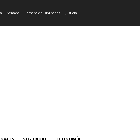
ía
Senado
Cámara de Diputados
Justicia
ONALES
SEGURIDAD
ECONOMÍA