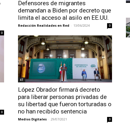
o
Defensores de migrantes
demandan a Biden por decreto que
limita el acceso al asilo en EE.UU.
Redacción Realidades en Red
-
13/06/2024
0
0
4T
López Obrador firmará decreto
para liberar personas privadas de
su libertad que fueron torturadas o
no han recibido sentencia
0
Medios Digitales
-
29/07/2021
0