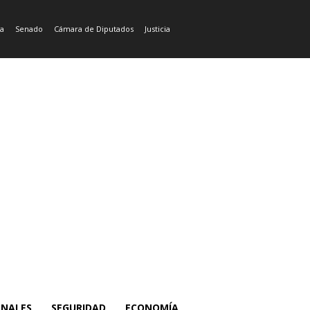
ía
Senado
Cámara de Diputados
Justicia
ONALES
SEGURIDAD
ECONOMÍA