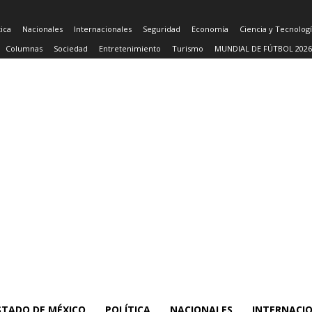
tica
Nacionales
Internacionales
Seguridad
Economía
Ciencia y Tecnolog
Columnas
Sociedad
Entretenimiento
Turismo
MUNDIAL DE FÚTBOL 2026
STADO DE MÉXICO
POLÍTICA
NACIONALES
INTERNACI