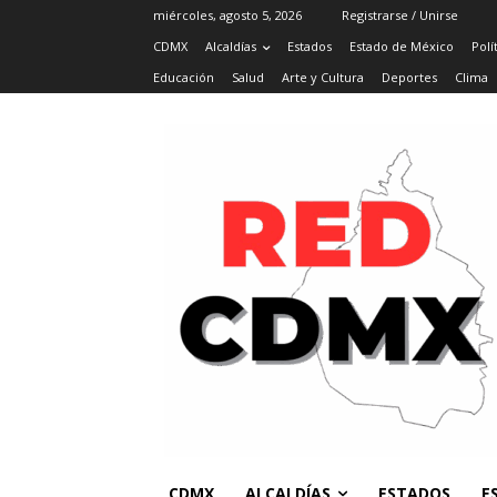
miércoles, agosto 5, 2026
Registrarse / Unirse
CDMX
Alcaldías
Estados
Estado de México
Polí
Educación
Salud
Arte y Cultura
Deportes
Clima
CDMX
ALCALDÍAS
ESTADOS
E