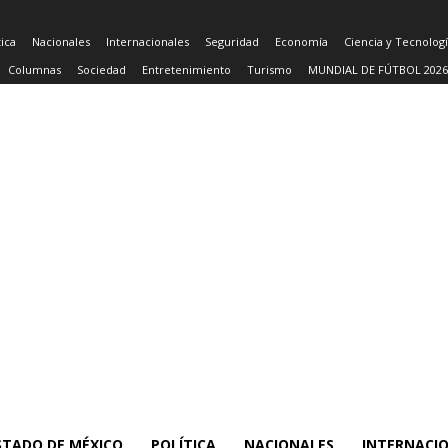
tica
Nacionales
Internacionales
Seguridad
Economía
Ciencia y Tecnolog
Columnas
Sociedad
Entretenimiento
Turismo
MUNDIAL DE FÚTBOL 2026
STADO DE MÉXICO
POLÍTICA
NACIONALES
INTERNACI