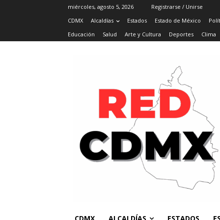
miércoles, agosto 5, 2026
Registrarse / Unirse
CDMX
Alcaldías
Estados
Estado de México
Polí
Educación
Salud
Arte y Cultura
Deportes
Clima
CDMX
ALCALDÍAS
ESTADOS
E