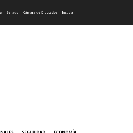
ía
Senado
Cámara de Diputados
Justicia
ONALES
SEGURIDAD
ECONOMÍA