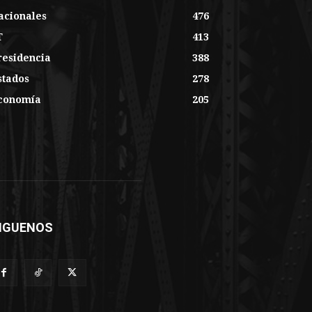
acionales
476
T
413
residencia
388
stados
278
conomía
205
IGUENOS