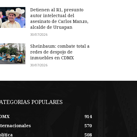
Detienen al R1, presunto
autor intelectual del
asesinato de Carlos Manzo,
alcalde de Uruapan
30/07/2026
Sheinbaum: combate total a
redes de despojo de
inmuebles en CDMX
30/07/2026
ATEGORIAS POPULARES
DMX
914
nternacionales
570
lítica
508