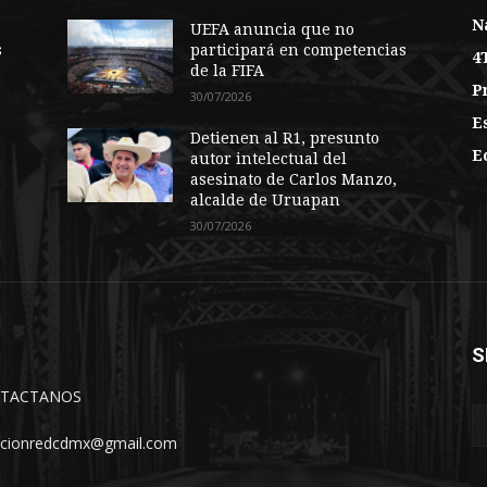
N
UEFA anuncia que no
s
participará en competencias
4
de la FIFA
P
30/07/2026
E
Detienen al R1, presunto
E
autor intelectual del
asesinato de Carlos Manzo,
alcalde de Uruapan
30/07/2026
S
TACTANOS
ccionredcdmx@gmail.com