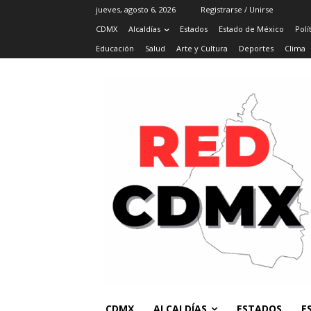
jueves, agosto 6, 2026
Registrarse / Unirse
CDMX
Alcaldías
Estados
Estado de México
Polí
Educación
Salud
Arte y Cultura
Deportes
Clima
CDMX
ALCALDÍAS
ESTADOS
E