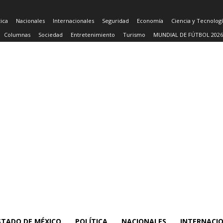
tica
Nacionales
Internacionales
Seguridad
Economía
Ciencia y Tecnolog
Columnas
Sociedad
Entretenimiento
Turismo
MUNDIAL DE FÚTBOL 2026
STADO DE MÉXICO
POLÍTICA
NACIONALES
INTERNACI