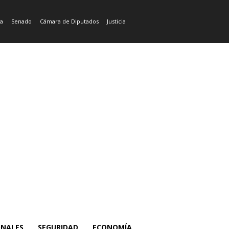
ía
Senado
Cámara de Diputados
Justicia
ONALES
SEGURIDAD
ECONOMÍA