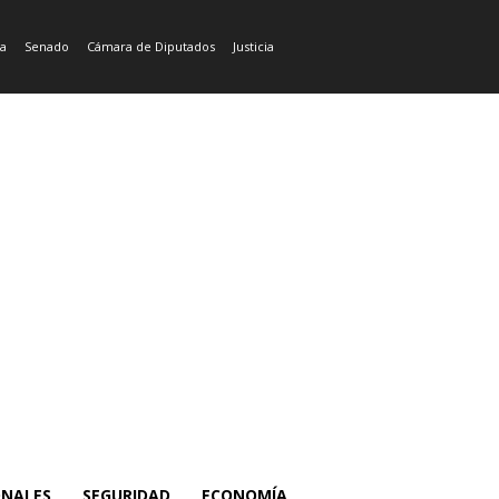
ía
Senado
Cámara de Diputados
Justicia
ONALES
SEGURIDAD
ECONOMÍA