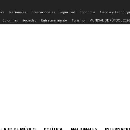
tica
Nacionales
Internacionales
Seguridad
Economía
Ciencia y Tecnolog
Columnas
Sociedad
Entretenimiento
Turismo
MUNDIAL DE FÚTBOL 2026
STADO DE MÉXICO
POLÍTICA
NACIONALES
INTERNACI