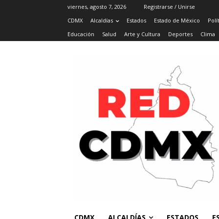
viernes, agosto 7, 2026
Registrarse / Unirse
CDMX
Alcaldías
Estados
Estado de México
Polí
Educación
Salud
Arte y Cultura
Deportes
Clima
CDMX
ALCALDÍAS
ESTADOS
E