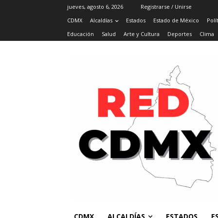
jueves, agosto 6, 2026
Registrarse / Unirse
CDMX
Alcaldías
Estados
Estado de México
Polí
Educación
Salud
Arte y Cultura
Deportes
Clima
CDMX
ALCALDÍAS
ESTADOS
E