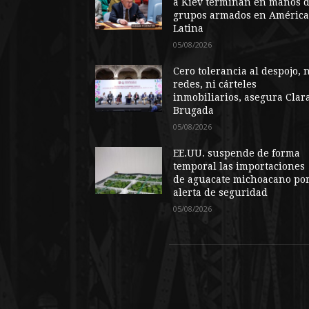
a Kiev terminan en manos 
grupos armados en Améric
Latina
05/08/2026
Cero tolerancia al despojo, 
redes, ni cárteles
inmobiliarios, asegura Clar
Brugada
05/08/2026
EE.UU. suspende de forma
temporal las importaciones
de aguacate michoacano po
alerta de seguridad
05/08/2026