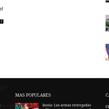
el
0
MAS POPULARES
C
s
Rusia: Las armas entregadas
C