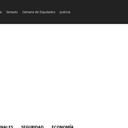
ía
Senado
Cámara de Diputados
Justicia
ONALES
SEGURIDAD
ECONOMÍA