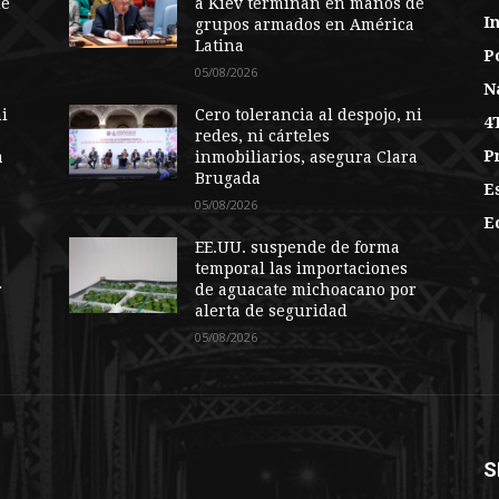
de
a Kiev terminan en manos de
I
a
grupos armados en América
Latina
Po
05/08/2026
N
ni
Cero tolerancia al despojo, ni
4
redes, ni cárteles
P
a
inmobiliarios, asegura Clara
Brugada
E
05/08/2026
E
EE.UU. suspende de forma
temporal las importaciones
r
de aguacate michoacano por
alerta de seguridad
05/08/2026
S