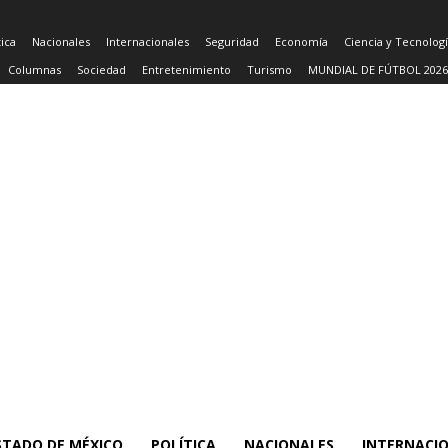
tica
Nacionales
Internacionales
Seguridad
Economía
Ciencia y Tecnolog
Columnas
Sociedad
Entretenimiento
Turismo
MUNDIAL DE FÚTBOL 2026
STADO DE MÉXICO
POLÍTICA
NACIONALES
INTERNACI