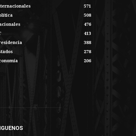
nternacionales
571
lítica
508
acionales
476
T
413
residencia
388
stados
278
conomía
206
IGUENOS