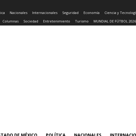
tica
Nacionales
Internacionales
Seguridad
Economía
Ciencia y Tecnolog
Columnas
Sociedad
Entretenimiento
Turismo
MUNDIAL DE FÚTBOL 2026
STADO DE MÉXICO
POLÍTICA
NACIONALES
INTERNACI