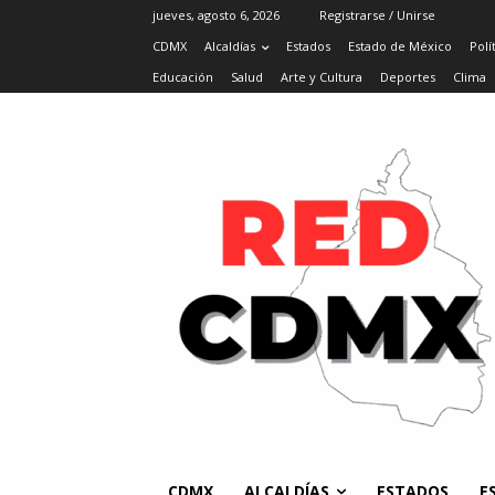
jueves, agosto 6, 2026
Registrarse / Unirse
CDMX
Alcaldías
Estados
Estado de México
Polí
Educación
Salud
Arte y Cultura
Deportes
Clima
CDMX
ALCALDÍAS
ESTADOS
E