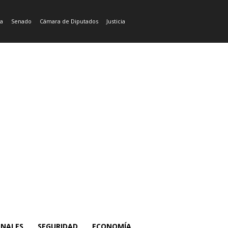
ía
Senado
Cámara de Diputados
Justicia
ONALES
SEGURIDAD
ECONOMÍA