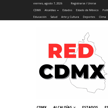
viernes, agosto 7, 2026
Registrarse / Unirse
CDMX
Alcaldías
Estados
Estado de México
Polí
Educación
Salud
Arte y Cultura
Deportes
Clima
CDMX
ALCALDÍAS
ESTADOS
E