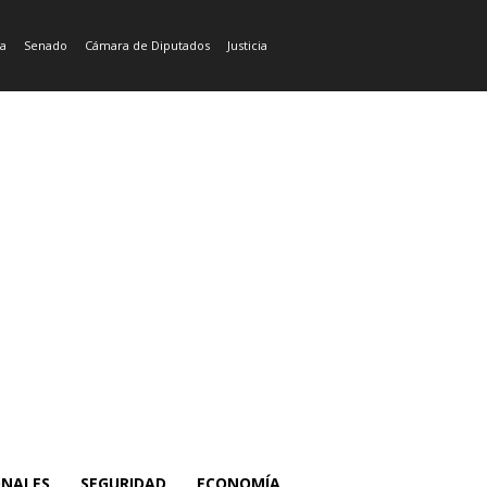
ía
Senado
Cámara de Diputados
Justicia
ONALES
SEGURIDAD
ECONOMÍA