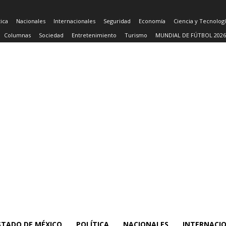
tica
Nacionales
Internacionales
Seguridad
Economía
Ciencia y Tecnolog
Columnas
Sociedad
Entretenimiento
Turismo
MUNDIAL DE FÚTBOL 2026
STADO DE MÉXICO
POLÍTICA
NACIONALES
INTERNACI