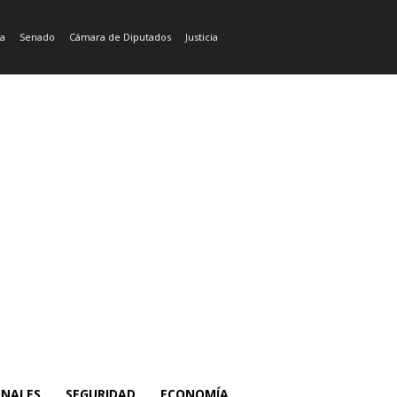
ía
Senado
Cámara de Diputados
Justicia
ONALES
SEGURIDAD
ECONOMÍA