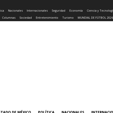
tica
Nacionales
Internacionales
Seguridad
Economía
Ciencia y Tecnolog
Columnas
Sociedad
Entretenimiento
Turismo
MUNDIAL DE FÚTBOL 2026
STADO DE MÉXICO
POLÍTICA
NACIONALES
INTERNACI