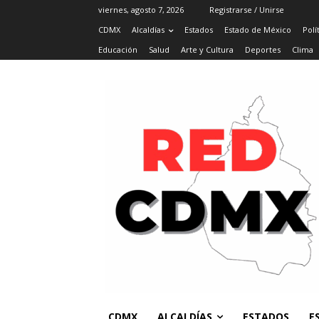
viernes, agosto 7, 2026
Registrarse / Unirse
CDMX
Alcaldías
Estados
Estado de México
Polí
Educación
Salud
Arte y Cultura
Deportes
Clima
CDMX
ALCALDÍAS
ESTADOS
E