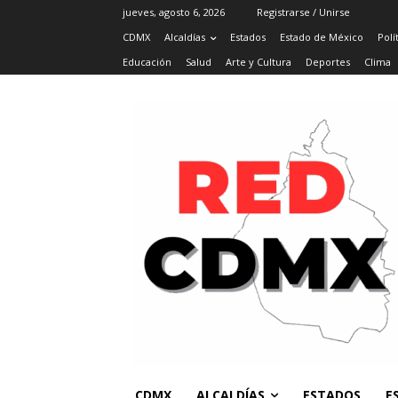
jueves, agosto 6, 2026
Registrarse / Unirse
CDMX
Alcaldías
Estados
Estado de México
Polí
Educación
Salud
Arte y Cultura
Deportes
Clima
CDMX
ALCALDÍAS
ESTADOS
E