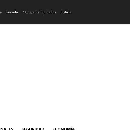
ía
Senado
Cámara de Diputados
Justicia
ONALES
SEGURIDAD
ECONOMÍA