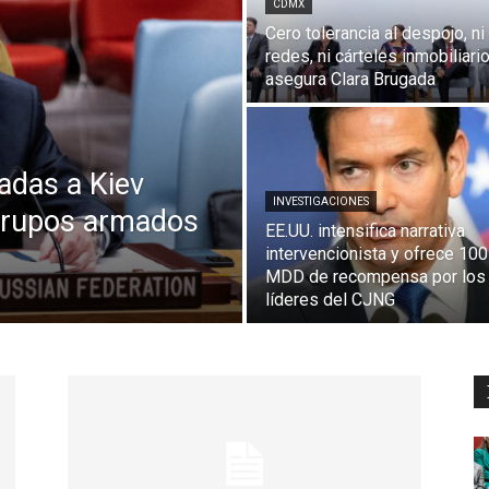
CDMX
Cero tolerancia al despojo, ni
redes, ni cárteles inmobiliario
asegura Clara Brugada
adas a Kiev
INVESTIGACIONES
grupos armados
EE.UU. intensifica narrativa
intervencionista y ofrece 100
MDD de recompensa por los
líderes del CJNG