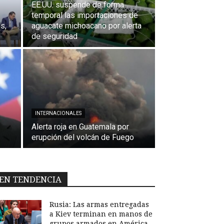
EE.UU. suspende de forma
temporal las importaciones de
s,
aguacate michoacano por alerta
de seguridad
INTERNACIONALES
Alerta roja en Guatemala por
erupción del volcán de Fuego
EN TENDENCIA
Rusia: Las armas entregadas
a Kiev terminan en manos de
grupos armados en América