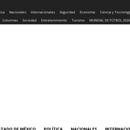
tica
Nacionales
Internacionales
Seguridad
Economía
Ciencia y Tecnolog
Columnas
Sociedad
Entretenimiento
Turismo
MUNDIAL DE FÚTBOL 2026
STADO DE MÉXICO
POLÍTICA
NACIONALES
INTERNACI