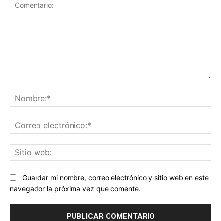
Comentario:
No
Co
ele
Sit
we
Guardar mi nombre, correo electrónico y sitio web en este
navegador la próxima vez que comente.