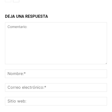
DEJA UNA RESPUESTA
Comentario:
No
Co
ele
Sit
we