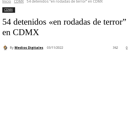
Inicio
CDMX
54 detenidos "en rodadas de terror” en CDMX
CDMX
54 detenidos «en rodadas de terror”
en CDMX
By
Medios Digitales
03/11/2022
362
0