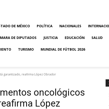
Columnas
Sociedad
Entretenimiento
Turismo
MUNDIAL DE FÚTBOL 2026
STADO DE MÉXICO
POLÍTICA
NACIONALES
INTERNACI
MARA DE DIPUTADOS
JUSTICIA
EDUCACIÓN
SALUD
MIENTO
TURISMO
MUNDIAL DE FÚTBOL 2026
tá garantizado, reafirma López Obrador
amentos oncológicos
 reafirma López