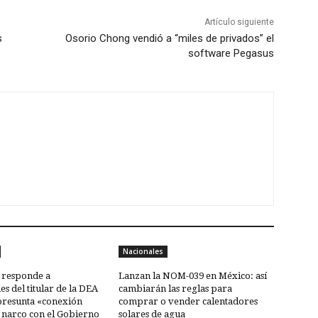
Artículo siguiente
s
Osorio Chong vendió a “miles de privados” el
software Pegasus
Nacionales
responde a
Lanzan la NOM-039 en México: así
es del titular de la DEA
cambiarán las reglas para
presunta «conexión
comprar o vender calentadores
 narco con el Gobierno
solares de agua