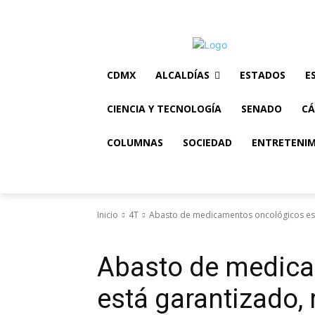
Educación
Salud
Arte y Cultura
Deportes
Clima
CDMX
ALCALDÍAS
ESTADOS
E
CIENCIA Y TECNOLOGÍA
SENADO
CÁ
COLUMNAS
SOCIEDAD
ENTRETENI
Inicio
4T
Abasto de medicamentos oncológicos es
4T
Nacionales
Presidencia
Abasto de medic
está garantizado,