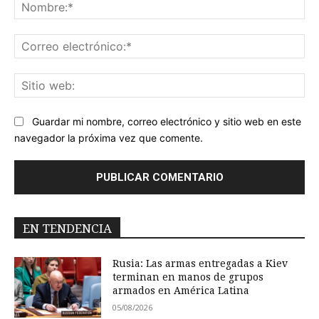
No
Co
ele
Sit
we
Guardar mi nombre, correo electrónico y sitio web en este
navegador la próxima vez que comente.
EN TENDENCIA
Rusia: Las armas entregadas a Kiev
terminan en manos de grupos
armados en América Latina
05/08/2026