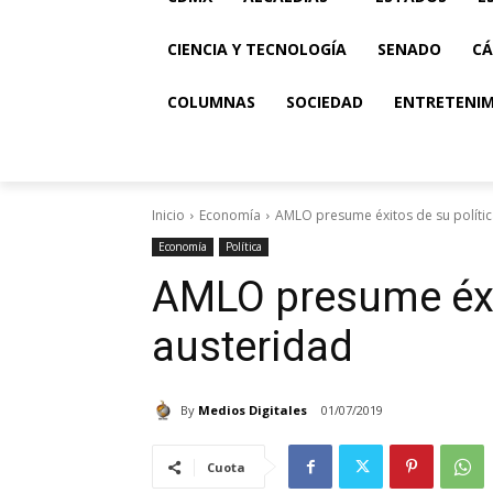
CIENCIA Y TECNOLOGÍA
SENADO
CÁ
COLUMNAS
SOCIEDAD
ENTRETENI
Inicio
Economía
AMLO presume éxitos de su polític
Economía
Política
AMLO presume éxit
austeridad
By
Medios Digitales
01/07/2019
Cuota