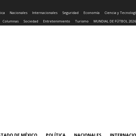
tica
Nacionales
Internacionales
Seguridad
Economía
Ciencia y Tecnolog
Columnas
Sociedad
Entretenimiento
Turismo
MUNDIAL DE FÚTBOL 2026
STADO DE MÉXICO
POLÍTICA
NACIONALES
INTERNACI