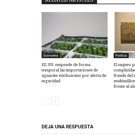
Economía
Política
EE.UU. suspende de forma
El saqueo p
temporal las importaciones de
complicida
aguacate michoacano por alerta de
fraude del 
seguridad
multimillon
frente al a
DEJA UNA RESPUESTA