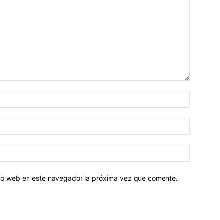
Nombre:
Correo
electróni
Sitio
web:
itio web en este navegador la próxima vez que comente.