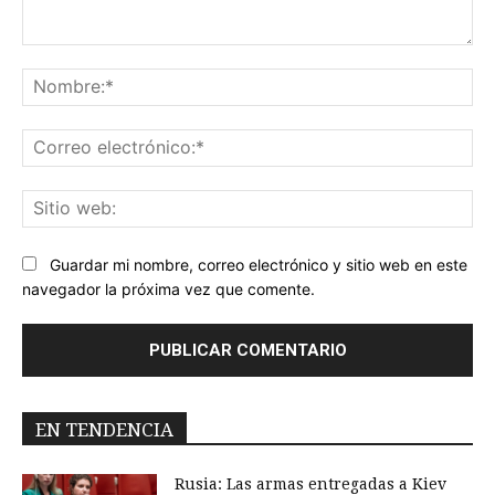
Comentario:
No
Co
ele
Sit
we
Guardar mi nombre, correo electrónico y sitio web en este
navegador la próxima vez que comente.
EN TENDENCIA
Rusia: Las armas entregadas a Kiev