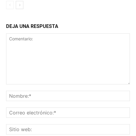
DEJA UNA RESPUESTA
Comentario:
No
Co
ele
Sit
we