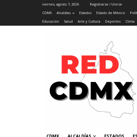
viernes, agosto 7, 2026
Registrarse / Unirse
CDMX
Alcaldías
Estados
Estado de México
Polí
Educación
Salud
Arte y Cultura
Deportes
Clima
CDMX
ALCALDÍAS
ESTADOS
E