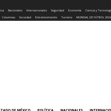
tica
Nacionales
Internacionales
Seguridad
Economía
Ciencia y Tecnolog
Columnas
Sociedad
Entretenimiento
Turismo
MUNDIAL DE FÚTBOL 2026
STADO DE MÉXICO
POLÍTICA
NACIONALES
INTERNACI