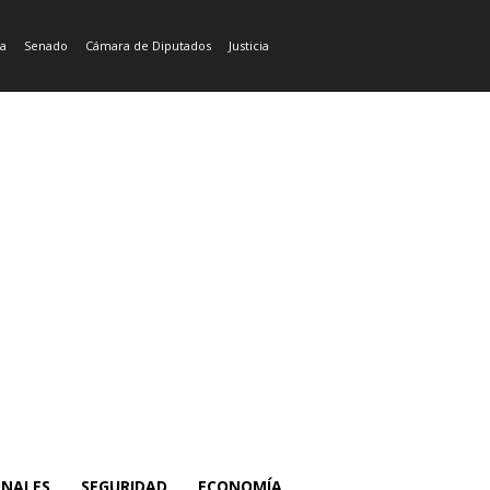
ía
Senado
Cámara de Diputados
Justicia
ONALES
SEGURIDAD
ECONOMÍA