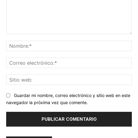
Comentario:
No
Co
ele
Sit
we
Guardar mi nombre, correo electrónico y sitio web en este
navegador la próxima vez que comente.