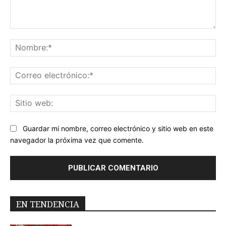
Comentario:
No
Co
ele
Sit
we
Guardar mi nombre, correo electrónico y sitio web en este
navegador la próxima vez que comente.
EN TENDENCIA