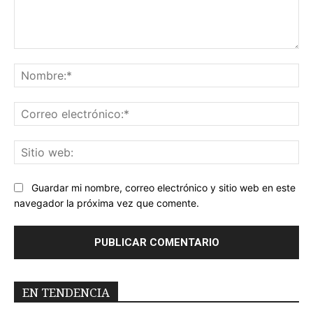
Comentario:
No
Co
ele
Sit
we
Guardar mi nombre, correo electrónico y sitio web en este
navegador la próxima vez que comente.
EN TENDENCIA