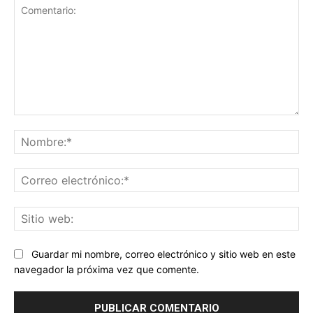
Comentario:
No
Co
ele
Sit
we
Guardar mi nombre, correo electrónico y sitio web en este
navegador la próxima vez que comente.