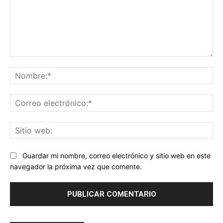
Comentario:
No
Co
ele
Sit
we
Guardar mi nombre, correo electrónico y sitio web en este
navegador la próxima vez que comente.