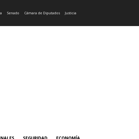
ía
Senado
Cámara de Diputados
Justicia
ONALES
SEGURIDAD
ECONOMÍA