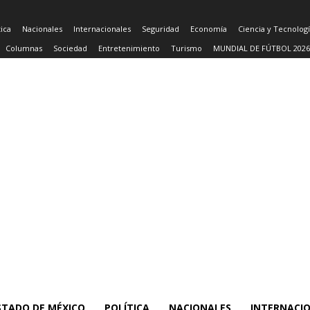
tica
Nacionales
Internacionales
Seguridad
Economía
Ciencia y Tecnolog
Columnas
Sociedad
Entretenimiento
Turismo
MUNDIAL DE FÚTBOL 2026
STADO DE MÉXICO
POLÍTICA
NACIONALES
INTERNACI