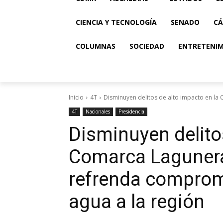
CIENCIA Y TECNOLOGÍA
SENADO
CÁ
COLUMNAS
SOCIEDAD
ENTRETENI
Inicio
4T
Disminuyen delitos de alto impacto en la
4T
Nacionales
Presidencia
Disminuyen delito
Comarca Lagunera
refrenda comprom
agua a la región