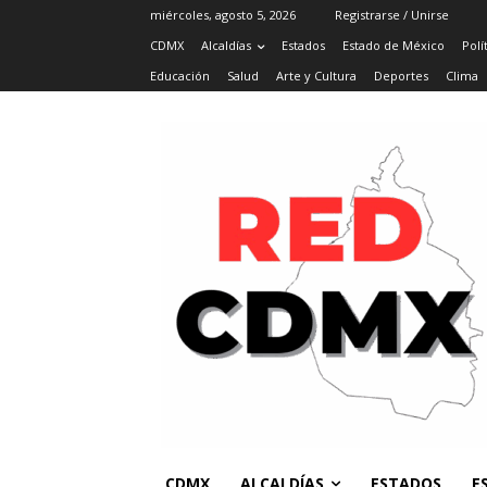
miércoles, agosto 5, 2026
Registrarse / Unirse
CDMX
Alcaldías
Estados
Estado de México
Polí
Educación
Salud
Arte y Cultura
Deportes
Clima
CDMX
ALCALDÍAS
ESTADOS
E