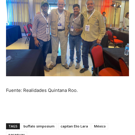
Fuente: Realidades Quintana Roo.
TAGS
buffalo simposium
capitan Elio Lara
México
paraguay