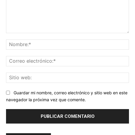
Comentario:
No
Co
ele
Sit
we
Guardar mi nombre, correo electrónico y sitio web en este
navegador la próxima vez que comente.