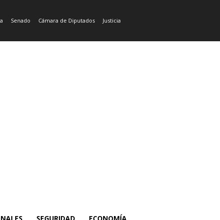
ía
Senado
Cámara de Diputados
Justicia
ONALES
SEGURIDAD
ECONOMÍA