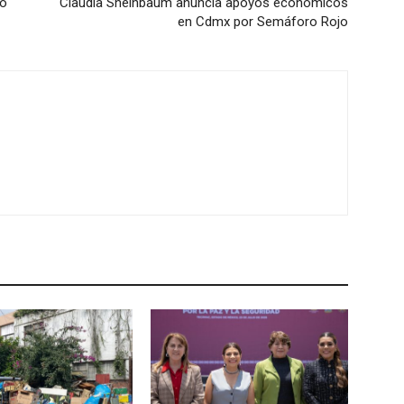
jo
Claudia Sheinbaum anuncia apoyos económicos
en Cdmx por Semáforo Rojo