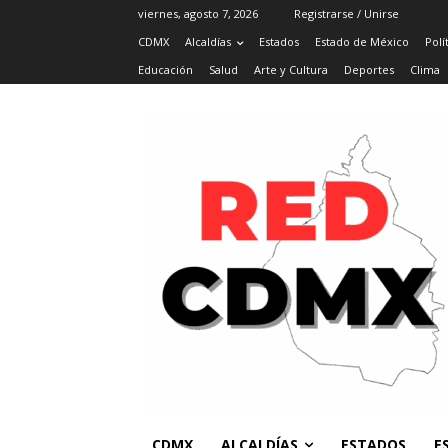
viernes, agosto 7, 2026
Registrarse / Unirse
CDMX
Alcaldías
Estados
Estado de México
Polí
Educación
Salud
Arte y Cultura
Deportes
Clima
CDMX
ALCALDÍAS
ESTADOS
E