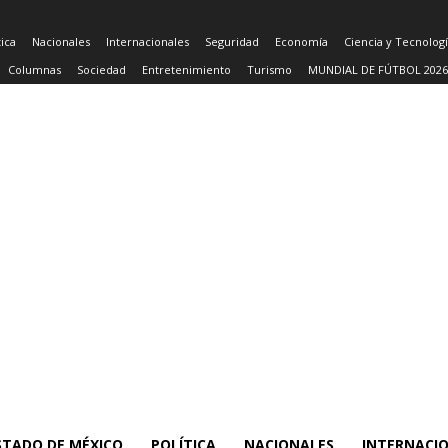
tica
Nacionales
Internacionales
Seguridad
Economía
Ciencia y Tecnolog
Columnas
Sociedad
Entretenimiento
Turismo
MUNDIAL DE FÚTBOL 2026
STADO DE MÉXICO
POLÍTICA
NACIONALES
INTERNACI