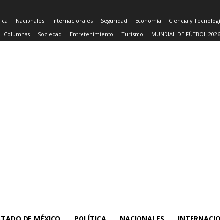
tica
Nacionales
Internacionales
Seguridad
Economía
Ciencia y Tecnolog
Columnas
Sociedad
Entretenimiento
Turismo
MUNDIAL DE FÚTBOL 2026
STADO DE MÉXICO
POLÍTICA
NACIONALES
INTERNACI