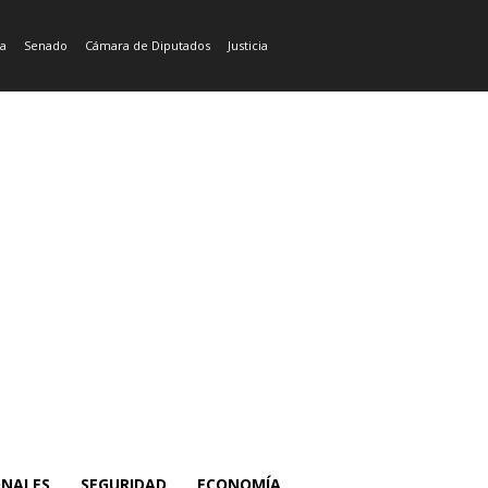
ía
Senado
Cámara de Diputados
Justicia
ONALES
SEGURIDAD
ECONOMÍA