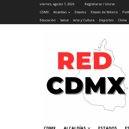
viernes, agosto 7, 2026
Registrarse / Unirse
CDMX
Alcaldías
Estados
Estado de México
Polí
Educación
Salud
Arte y Cultura
Deportes
Clima
CDMX
ALCALDÍAS
ESTADOS
E