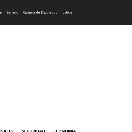
ía
Senado
Cámara de Diputados
Justicia
ONALES
SEGURIDAD
ECONOMÍA