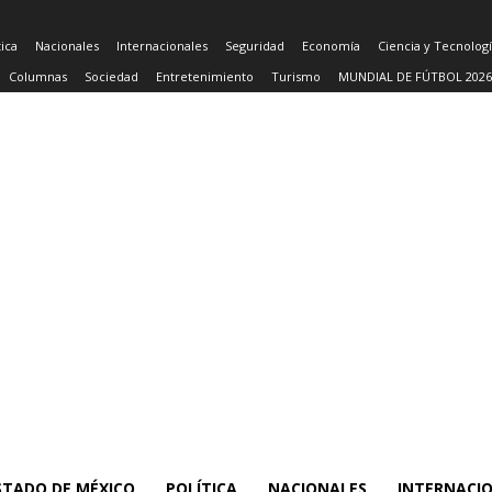
tica
Nacionales
Internacionales
Seguridad
Economía
Ciencia y Tecnolog
Columnas
Sociedad
Entretenimiento
Turismo
MUNDIAL DE FÚTBOL 2026
STADO DE MÉXICO
POLÍTICA
NACIONALES
INTERNACI