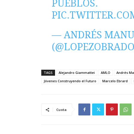
PUEBLOS.
PIC.TWITTER.CO
— ANDRÉS MANU
(@LOPEZOBRADO
TAGS
Alejandro Giammattei
AMLO
Andrés Ma
Jóvenes Construyendo el Futuro
Marcelo Ebrard
Cuota