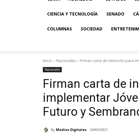
CIENCIA Y TECNOLOGÍA
SENADO
CÁ
COLUMNAS
SOCIEDAD
ENTRETENI
Inicio
Nacionales
Firman carta de intención para i
Nacionales
Firman carta de i
implementar Jóve
Futuro y Sembran
By
Medios Digitales
04/05/2021