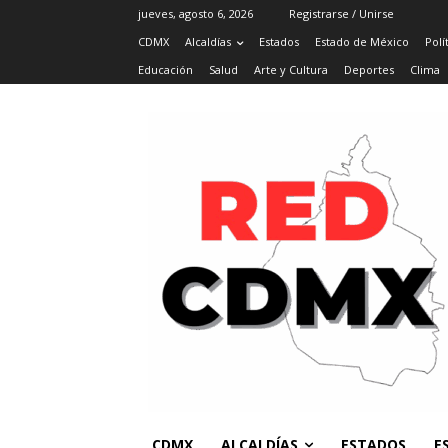
jueves, agosto 6, 2026
Registrarse / Unirse
CDMX
Alcaldías
Estados
Estado de México
Polí
Educación
Salud
Arte y Cultura
Deportes
Clima
CDMX
ALCALDÍAS
ESTADOS
E