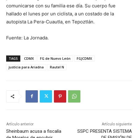
comunicarse con su familia ese día. Su cuerpo fue
hallado el lunes por un ciclista, a un costado de la
autopista La Pera-Cuautla, en Tepoztlán.
Fuente: La Jornada.
TAGS
CDMX
FG de Nuevo León
FGJCDMX
justicia para Ariadna
Rautel N
Artículo anterior
Artículo siguiente
Sheinbaum acusa a fiscalía
SSPC PRESENTA SISTEMA
de Morelos de encubrir
DE EMISIÓN DE