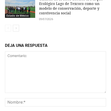
Ecológico Lago de Texcoco como un
modelo de conservación, deporte y
convivencia social
Estado de México
09/07/2026
DEJA UNA RESPUESTA
Comentario:
No