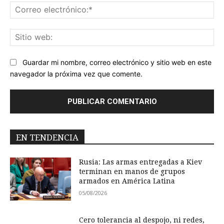
Co
ele
Sit
we
Guardar mi nombre, correo electrónico y sitio web en este
navegador la próxima vez que comente.
EN TENDENCIA
Rusia: Las armas entregadas a Kiev
terminan en manos de grupos
armados en América Latina
05/08/2026
Cero tolerancia al despojo, ni redes,