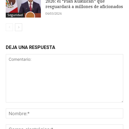
2026: el “Plan Kukulcán” que
resguardará a millones de aficionados
06/03/2026
Seguridad
DEJA UNA RESPUESTA
Comentario:
No
Co