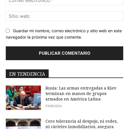
ele
Sit
we
Guardar mi nombre, correo electrónico y sitio web en este
navegador la próxima vez que comente.
EN TENDENCIA
Rusia: Las armas entregadas a Kiev
terminan en manos de grupos
armados en América Latina
05/08/2026
Cero tolerancia al despojo, ni redes,
ni cárteles inmobiliarios, asegura