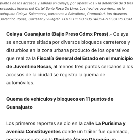
puntos de los accesos y salidas en Celaya, por operativos y la detención de 3 tres
presuntos líderes del Cartel Santa Rosa De Lima. Los hechos ocurrieron en la
autopista Celaya-Salamanca, carreteras a Salvatierra, Comonfort, los Apaseos,
Juventino Rosas, Cortazar y Villagrán. FOTO: DIEGO COSTA/CUARTOSCURO.COM
Celaya Guanajuato (Bajio Press Cdmx Press).-
Celaya
se encuentra sitiada por diversos bloqueos carreteros y
disturbios en la zona urbana producto de los operativos
que realiza la
Fiscalía General del Estado en el municipio
de
Juventino Rosas
, al menos tres puntos cercanos a los
accesos de la ciudad se registra la quema de
automóviles.
Quema de vehículos y bloqueos en 11 puntos de
Guanajuato
Los primeros reportes se dio en la calle
La Purísima y
avenida Constituyentes
donde un tráiler fue quemado,
posteriormente en la
Glorieta Álvaro Obregón
un