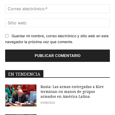
Co
ele
Sit
we
Guardar mi nombre, correo electrónico y sitio web en este
navegador la próxima vez que comente.
EN TENDENCIA
Rusia: Las armas entregadas a Kiev
terminan en manos de grupos
armados en América Latina
05/08/2026