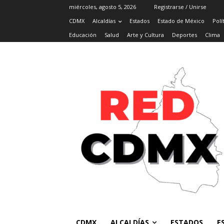
miércoles, agosto 5, 2026
Registrarse / Unirse
CDMX
Alcaldías
Estados
Estado de México
Polí
Educación
Salud
Arte y Cultura
Deportes
Clima
CDMX
ALCALDÍAS
ESTADOS
E