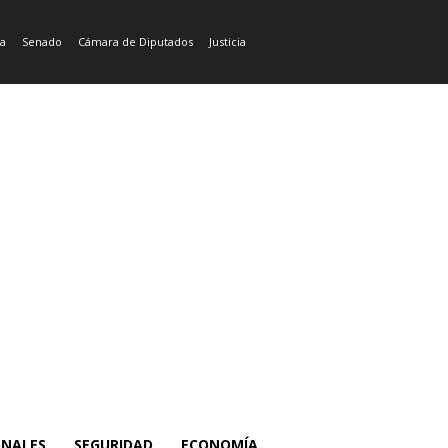
ía
Senado
Cámara de Diputados
Justicia
ONALES
SEGURIDAD
ECONOMÍA