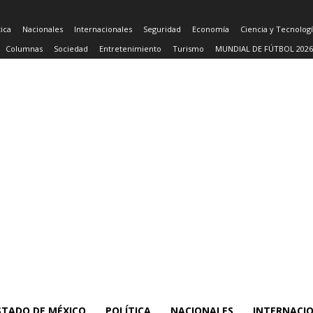
tica
Nacionales
Internacionales
Seguridad
Economía
Ciencia y Tecnolog
Columnas
Sociedad
Entretenimiento
Turismo
MUNDIAL DE FÚTBOL 2026
STADO DE MÉXICO
POLÍTICA
NACIONALES
INTERNACI