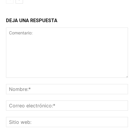
DEJA UNA RESPUESTA
Comentario:
No
Co
ele
Sit
we