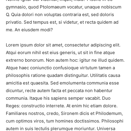
gymnasio, quod Ptolomaeum vocatur, unaque nobiscum
Q. Quia dolori non voluptas contraria est, sed doloris
privatio. Sed tempus est, si videtur, et recta quidem ad
me. An eiusdem modi?
Lorem ipsum dolor sit amet, consectetur adipiscing elit.
Atqui eorum nihil est eius generis, ut sit in fine atque
extrerno bonorum. Non autem hoc: igitur ne illud quidem.
Atque haec coniunctio confusioque virtutum tamen a
philosophis ratione quadam distinguitur. Utilitatis causa
amicitia est quaesita. Sed emolumenta communia esse
dicuntur, recte autem facta et peccata non habentur
communia. Itaque his sapiens semper vacabit. Duo
Reges: constructio interrete. At enim hic etiam dolore.
Familiares nostros, credo, Sironem dicis et Philodemum,
cum optimos viros, tum homines doctissimos. Philosophi
autem in suis lectulis plerumque moriuntur. Universa