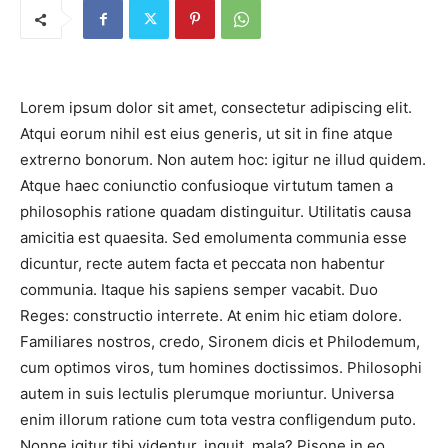
Lorem ipsum dolor sit amet, consectetur adipiscing elit.
Atqui eorum nihil est eius generis, ut sit in fine atque
extrerno bonorum. Non autem hoc: igitur ne illud quidem.
Atque haec coniunctio confusioque virtutum tamen a
philosophis ratione quadam distinguitur. Utilitatis causa
amicitia est quaesita. Sed emolumenta communia esse
dicuntur, recte autem facta et peccata non habentur
communia. Itaque his sapiens semper vacabit. Duo
Reges: constructio interrete. At enim hic etiam dolore.
Familiares nostros, credo, Sironem dicis et Philodemum,
cum optimos viros, tum homines doctissimos. Philosophi
autem in suis lectulis plerumque moriuntur. Universa
enim illorum ratione cum tota vestra confligendum puto.
Nonne igitur tibi videntur, inquit, mala? Pisone in eo