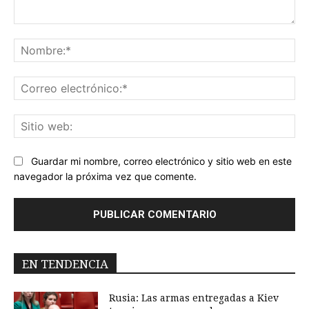
Comentario:
No
Co
ele
Sit
we
Guardar mi nombre, correo electrónico y sitio web en este
navegador la próxima vez que comente.
EN TENDENCIA
Rusia: Las armas entregadas a Kiev