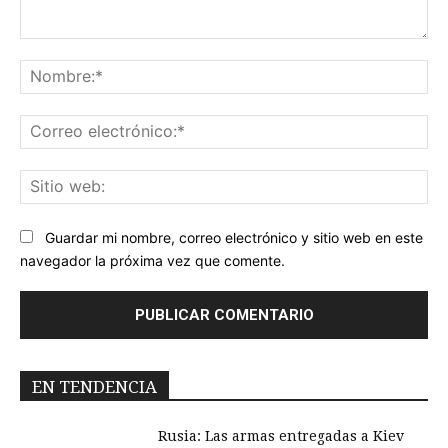
Comentario:
No
Co
ele
Sit
we
Guardar mi nombre, correo electrónico y sitio web en este
navegador la próxima vez que comente.
EN TENDENCIA
Rusia: Las armas entregadas a Kiev