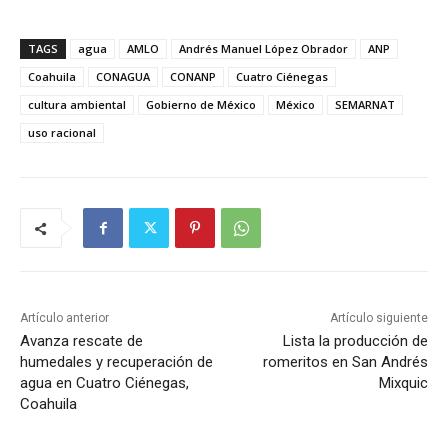
TAGS
agua
AMLO
Andrés Manuel López Obrador
ANP
Coahuila
CONAGUA
CONANP
Cuatro Ciénegas
cultura ambiental
Gobierno de México
México
SEMARNAT
uso racional
Artículo anterior
Artículo siguiente
Avanza rescate de
Lista la producción de
humedales y recuperación de
romeritos en San Andrés
agua en Cuatro Ciénegas,
Mixquic
Coahuila