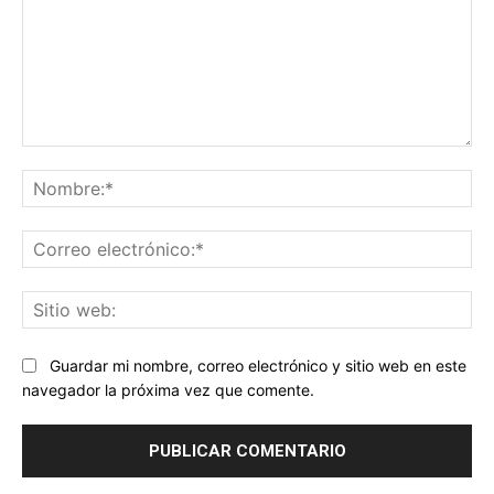
Comentario:
No
Co
ele
Sit
we
Guardar mi nombre, correo electrónico y sitio web en este
navegador la próxima vez que comente.