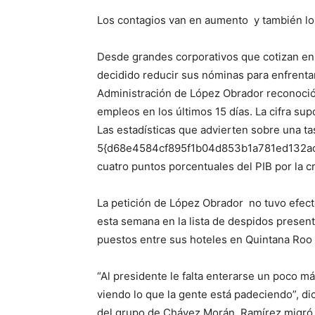
Los contagios van en aumento y también lo
Desde grandes corporativos que cotizan e
decidido reducir sus nóminas para enfrenta
Administración de López Obrador reconoci
empleos en los últimos 15 días. La cifra sup
Las estadísticas que advierten sobre una t
5{d68e4584cf895f1b04d853b1a781ed132ac
cuatro puntos porcentuales del PIB por la c
La petición de López Obrador no tuvo efect
esta semana en la lista de despidos presen
puestos entre sus hoteles en Quintana Roo 
“Al presidente le falta enterarse un poco m
viendo lo que la gente está padeciendo”, di
del grupo de Chávez Morán. Ramírez migró d