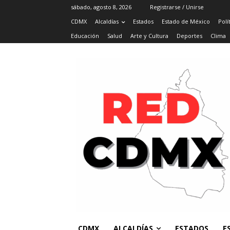
sábado, agosto 8, 2026
Registrarse / Unirse
CDMX
Alcaldías
Estados
Estado de México
Polí
Educación
Salud
Arte y Cultura
Deportes
Clima
CDMX
ALCALDÍAS
ESTADOS
E