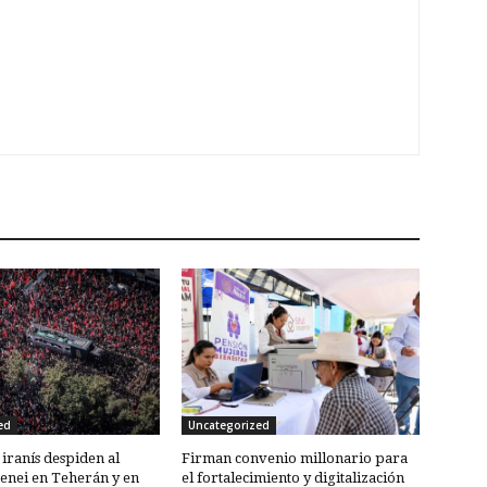
ed
Uncategorized
 iranís despiden al
Firman convenio millonario para
enei en Teherán y en
el fortalecimiento y digitalización