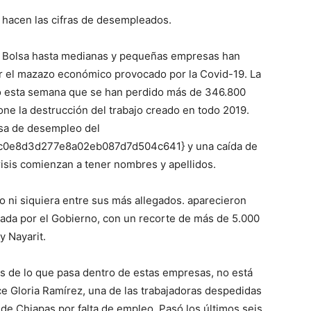
 hacen las cifras de desempleados.
n Bolsa hasta medianas y pequeñas empresas han
r el mazazo económico provocado por la Covid-19. La
ó esta semana que se han perdido más de 346.800
one la destrucción del trabajo creado en todo 2019.
asa de desempleo del
0e8d3d277e8a02eb087d7d504c641} y una caída de
risis comienzan a tener nombres y apellidos.
o ni siquiera entre sus más allegados. aparecieron
tada por el Gobierno, con un recorte de más de 5.000
y Nayarit.
ás de lo que pasa dentro de estas empresas, no está
ce Gloria Ramírez, una de las trabajadoras despedidas
e Chiapas por falta de empleo. Pasó los últimos seis