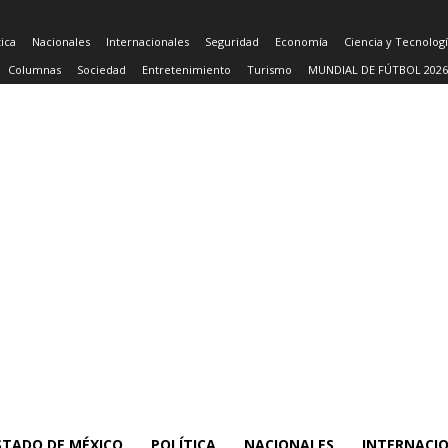
tica
Nacionales
Internacionales
Seguridad
Economía
Ciencia y Tecnolog
Columnas
Sociedad
Entretenimiento
Turismo
MUNDIAL DE FÚTBOL 2026
STADO DE MÉXICO
POLÍTICA
NACIONALES
INTERNACI