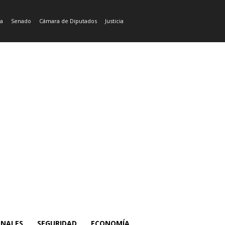
ía
Senado
Cámara de Diputados
Justicia
ONALES
SEGURIDAD
ECONOMÍA