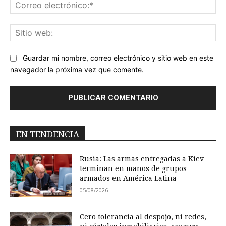
Co
ele
Sit
we
Guardar mi nombre, correo electrónico y sitio web en este
navegador la próxima vez que comente.
EN TENDENCIA
Rusia: Las armas entregadas a Kiev
terminan en manos de grupos
armados en América Latina
05/08/2026
Cero tolerancia al despojo, ni redes,