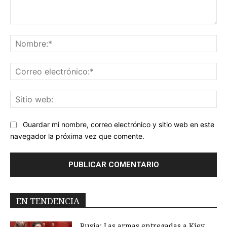
Comentario:
No
Co
ele
Sit
we
Guardar mi nombre, correo electrónico y sitio web en este
navegador la próxima vez que comente.
EN TENDENCIA
Rusia: Las armas entregadas a Kiev