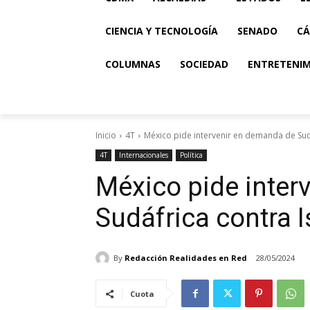
CIENCIA Y TECNOLOGÍA
SENADO
CÁ
COLUMNAS
SOCIEDAD
ENTRETENI
Inicio
4T
México pide intervenir en demanda de Sudá
4T
Internacionales
Política
México pide inter
Sudáfrica contra I
By
Redacción Realidades en Red
28/05/2024
Cuota