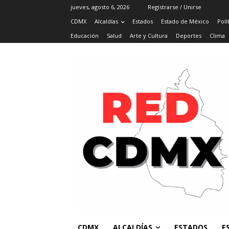
jueves, agosto 6, 2026
Registrarse / Unirse
CDMX
Alcaldías
Estados
Estado de México
Polí
Educación
Salud
Arte y Cultura
Deportes
Clima
CDMX
ALCALDÍAS
ESTADOS
E