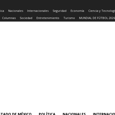
tica
Nacionales
Internacionales
Seguridad
Economía
Ciencia y Tecnolog
Columnas
Sociedad
Entretenimiento
Turismo
MUNDIAL DE FÚTBOL 2026
STADO DE MÉXICO
POLÍTICA
NACIONALES
INTERNACI