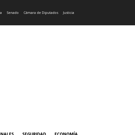
ía
Senado
Cámara de Diputados
Justicia
ONALES
SEGURIDAD
ECONOMÍA