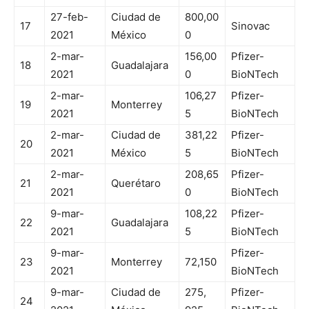
27-feb-
Ciudad de
800,00
17
Sinovac
2021
México
0
2-mar-
156,00
Pfizer-
18
Guadalajara
2021
0
BioNTech
2-mar-
106,27
Pfizer-
19
Monterrey
2021
5
BioNTech
2-mar-
Ciudad de
381,22
Pfizer-
20
2021
México
5
BioNTech
2-mar-
208,65
Pfizer-
21
Querétaro
2021
0
BioNTech
9-mar-
108,22
Pfizer-
22
Guadalajara
2021
5
BioNTech
9-mar-
Pfizer-
23
Monterrey
72,150
2021
BioNTech
9-mar-
Ciudad de
275,
Pfizer-
24