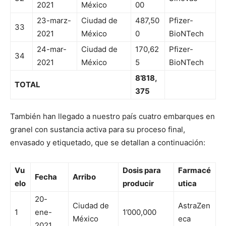
2021
México
00
23-marz-
Ciudad de
487,50
Pfizer-
33
2021
México
0
BioNTech
24-mar-
Ciudad de
170,62
Pfizer-
34
2021
México
5
BioNTech
8’818,
TOTAL
375
También han llegado a nuestro país cuatro embarques en
granel con sustancia activa para su proceso final,
envasado y etiquetado, que se detallan a continuación:
Vu
Dosis para
Farmacé
Fecha
Arribo
elo
producir
utica
20-
Ciudad de
AstraZen
1
ene-
1’000,000
México
eca
2021